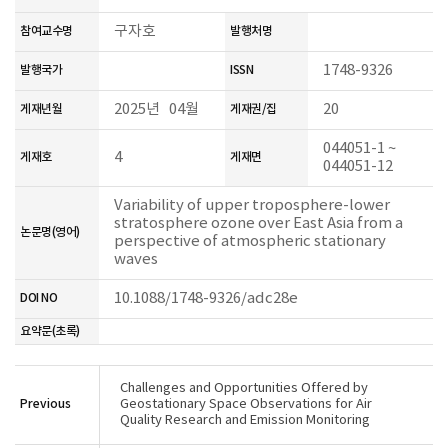
구자호
참여교수명
발행처명
1748-9326
발행국가
ISSN
2025년 04월
20
게재년월
게재권/집
044051-1 ~
4
게재호
게재면
044051-12
Variability of upper troposphere-lower
stratosphere ozone over East Asia from a
논문명(영어)
perspective of atmospheric stationary
waves
10.1088/1748-9326/adc28e
DOI NO
요약문(초록)
Challenges and Opportunities Offered by
Previous
Geostationary Space Observations for Air
Quality Research and Emission Monitoring