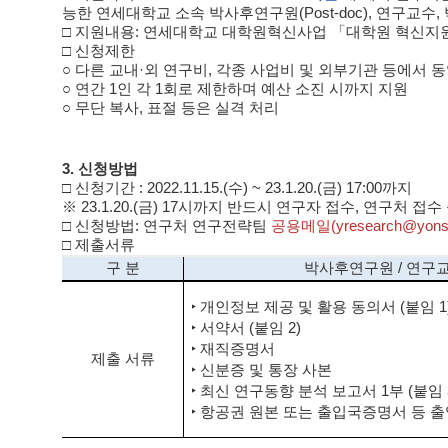
능한 연세대학교 소속 박사후연구원(Post-doc), 연구교수
□ 지원내용: 연세대학교 대학원혁신사업 「대학원 혁신지원비 집
□ 신청제한
○ 다른 교내·외 연구비, 각종 사업비 및 외부기관 등에서 
○ 연간 1인 각 1회로 제한하며 예산 소진 시까지 지원
○ 무단 복사, 표절 등은 실격 처리
3. 신청방법
□ 신청기간 : 2022.11.15.(수) ~ 23.1.20.(금) 17:00까지
※ 23.1.20.(금) 17시까지 반드시 연구자 접수, 연구처 
□ 신청방법: 연구처 연구전략팀
공용메일(yresearch@yonsei
□ 제출서류
구 분
박사후연구원 / 연구
‣ 개인정보 제공 및 활용 동의서 (붙임 1
‣ 서약서 (붙임 2)
‣ 재직증명서
제출 서류
‣ 신분증 및 통장 사본
‣ 최신 연구동향 분석 보고서 1부 (붙임 
‣ 항공권 원본 또는 출입국증명서 등 