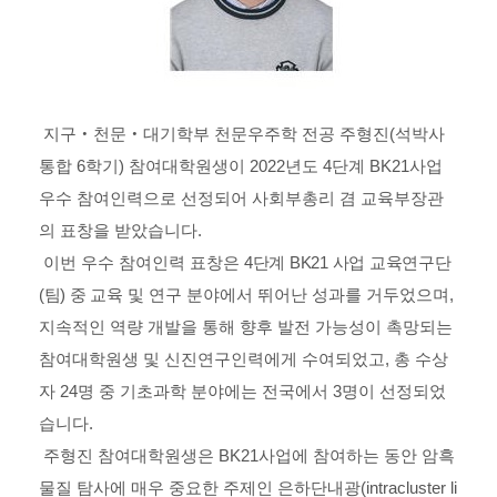
지구
‧
천문
‧
대기학부 천문우주학 전공 주형진
(
석박사
통합
6
학기
)
참여대학원생이
2022
년도
4
단계
BK21
사업
우수 참여인력으로 선정되어 사회부총리 겸 교육부장관
의 표창을 받았습니다
.
이번 우수 참여인력 표창은
4
단계
BK21
사업 교육연구단
(
팀
)
중
교육 및 연구 분야에서 뛰어난 성과를 거두었으며
,
지속적인 역량 개발을 통해 향후 발전 가능성이 촉망되는
참여대학원생 및 신진
연
구인력에게 수여되었고
,
총 수상
자
24
명 중 기초과학 분야에는 전국에서
3
명이 선정되었
습니다
.
​
주형진 참여대학원생은
BK21
사업에 참여하는 동안 암흑
물질 탐사에 매우 중요한 주제인 은하단내광
(intracluster li