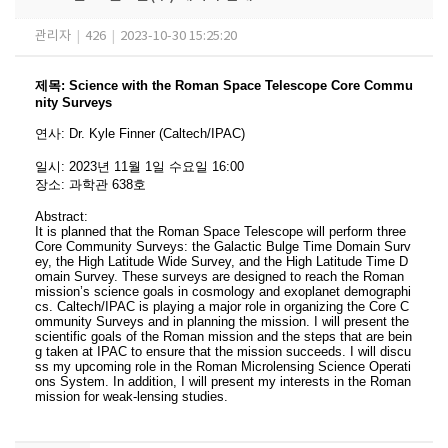
관리자
|
426
|
2023-10-30 15:25:20
제목
:
Science with the Roman Space Telescope Core Commu
nity Surveys
연사
:
Dr.
Kyle
Finner
(
Caltech/IPAC
​)
일시
: 2023
년 11
월 1
일 수요일
16:00
장소
:
과학관 638호
Abstract:
It is planned that the Roman Space Telescope will perform three
Core Community Surveys: the Galactic Bulge Time Domain Surv
ey, the High Latitude Wide Survey, and the High Latitude Time D
omain Survey. These surveys are designed to reach the Roman
mission’s science goals in cosmology and exoplanet demographi
cs. Caltech/IPAC is playing a major role in organizing the Core C
ommunity Surveys and in planning the mission. I will present the
scientific goals of the Roman mission and the steps that are bein
g taken at IPAC to ensure that the mission succeeds. I will discu
ss my upcoming role in the Roman Microlensing Science Operati
ons System. In addition, I will present my interests in the Roman
mission for weak-lensing studies.