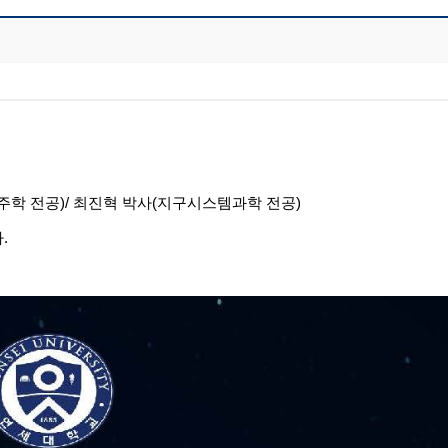
우주학 전공)/ 최진혁 박사(지구시스템과학 전공)
다
.