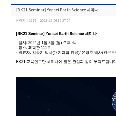
[BK21 Seminar] Yonsei Earth Science 세미나
관리자
|
1176
|
2023-12-26 10:27:24
[BK21 Seminar] Yonsei Earth Science 세미나
-
일시
: 2024년 1월 8일 (월) 오후 4시
-
장소
:
과학관
111
호
- 발표자
: 김승기 박사(대기과학 전공)/ 은영호 박사(천문
BK21 교육연구단 세미나에 많은 관심과 참여 부탁드립니