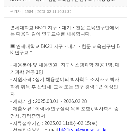
관리자
|
1584
|
2025-02-11 10:31:32
연세대학교
BK21
지구
‧
대기
‧
천문 교육연구단에서
는 다음과 같이 연구교수를 채용합니다
.
▣
연세대학교
BK21
지구
‧
대기
‧
천문 교육연구단
B
K
연구교수
-
채용분야 및 채용인원
:
지구시스템과학 전공
1
명
,
대
기과학 전공
1
명
-
지원자격
:
상기 채용분야의 박사학위 소지자로 박사
학위 취득 후 산업체
,
교육 또는 연구 경력
1
년 이상인
자
-
계약기간
: 2025.03.01 ~ 2026.02.28
-
제출서류
:
이력서
(
연구실적 목록 포함
),
박사학위 증
명서
,
경력증명서
-
서류접수기간
: 2025.02.11(
화
)
~
02.15(
토
)
-
서류접수방법
: E-mail
bk21eaa@yonsei.ac.kr