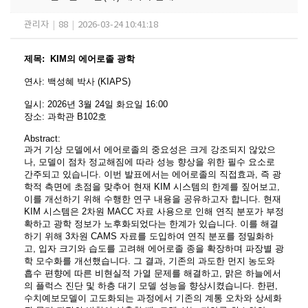
관리자
|
88
|
2026-03-24 10:41:18
제목
:
KIM의 에어로졸 광학
연사
:
백성혜 박사 (KIAPS)
일시
: 2026
년 3
월 24
일 화요일
16:00
장소
:
과학관 B102호
Abstract:
과거 기상 모델에서 에어로졸의 중요성은 크게 강조되지 않았으
나, 모델이 점차 정교해짐에
따라 성능 향상을 위한 필수 요소로
간주되고 있습니다. 이번 발표에서는 에어로졸의
직접효과, 즉 광
학적 측면에 초점을 맞추어 현재 KIM 시스템의 한계를 짚어보고,
이를
개선하기 위해 수행한 연구 내용을 공유하고자
합니다. 현재
KIM 시스템은 2차원 MACC 자료
사용으로 인해 연직 분포가 부정
확하고 광학 정보가 노후화되었다는 한계가 있습니다. 이를
해결
하기 위해 3차원 CAMS 자료를 도입하여 연직 분포를 정밀화하
고, 입자 크기와 습도를
고려해 에어로졸 종을 확장하며 파장별 광
학 모수화를 개선했습니다. 그 결과
, 기존의 과도한
먼지 농도와
흡수 편향에 따른 비현실적 가열 문제를 해결하고, 맑은 하늘에서
의 플럭스 진단
및 하층 대기 모델 성능을 향상시켰습니다. 한편,
수치예보모델이 고도화되는 과정에서
기존의 계통 오차와 상세화