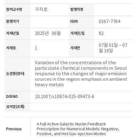
구자호
참여교수명
발행처명
0167-7764
발행국가
ISSN
2025년 06월
82
게재년월
게재권/집
07월 01일 ~ 07
1
게재호
게재면
월 19일
Variation of the concentrations of the
particulate chemical components in Seoul
response to the changes of major emission
논문명(영어)
sources in the region: emphasis on ambient
heavy metals
10.1007/s10874-025-09473-6
DOI NO
요약문(초록)
A Full Active Galactic Nuclei Feedback
Previous
Prescription for Numerical Models: Negative,
Positive, and Hot Gas-ejection Modes