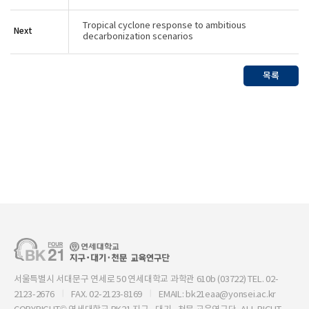
Tropical cyclone response to ambitious
Next
decarbonization scenarios
목록
서울특별시 서대문구 연세로 50 연세대학교 과학관 610b (03722) TEL. 02-
2123-2676
FAX. 02-2123-8169
EMAIL: bk21eaa@yonsei.ac.kr