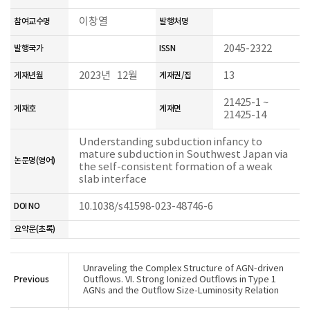
이창열
참여교수명
발행처명
2045-2322
발행국가
ISSN
2023년 12월
13
게재년월
게재권/집
21425-1 ~
게재호
게재면
21425-14
Understanding subduction infancy to
mature subduction in Southwest Japan via
논문명(영어)
the self-consistent formation of a weak
slab interface
10.1038/s41598-023-48746-6
DOI NO
요약문(초록)
Unraveling the Complex Structure of AGN-driven
Previous
Outflows. VI. Strong Ionized Outflows in Type 1
AGNs and the Outflow Size-Luminosity Relation