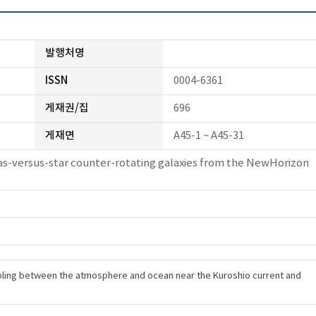
발행처명
ISSN
0004-6361
게재권/집
696
게재면
A45-1 ~ A45-31
gas-versus-star counter-rotating galaxies from the NewHorizon
ing between the atmosphere and ocean near the Kuroshio current and