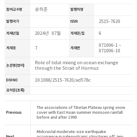
송하준
참여교수명
발행처명
2515-7620
발행국가
ISSN
2024년 07월
6
게재년월
게재권/집
071006-1 ~
7
게재호
게재면
071006-10
Role of tidal mixing on ocean exchange
논문명(영어)
through the Strait of Hormuz
10.1088/2515-7620/ad578c
DOI NO
요약문(초록)
The associations of Tibetan Plateau spring snow
Previous
cover with East Asian summer monsoon rainfall
before and after 1990
Midcrustal moderate-size earthquake
Next
occurrence in paleovolcanic structures off Jeju