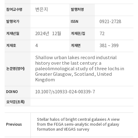
변은지
참여교수명
발행처명
0921-2728
발행국가
ISSN
2024년 12월
72
게재년월
게재권/집
4
381 ~ 399
게재호
게재면
Shallow urban lakes record industrial
history over the last century: a
paleolimnological study of three lochs in
논문명(영어)
Greater Glasgow, Scotland, United
Kingdom
10.1007/s10933-024-00339-7
DOI NO
요약문(초록)
Stellar halos of bright central galaxies A view
Previous
from the FEGA semi-analytic model of galaxy
formation and VEGAS survey