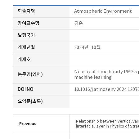
학술지명
Atmospheric Environment
참여교수명
김준
발행국가
게재년월
2024년 10월
게재호
Near-real-time hourly PM2.5 p
논문명(영어)
machine learning
DOI NO
10.1016/j.atmosenv.2024.1207
요약문(초록)
Relationship between vertical var
Previous
interfacial layer in Physics of S