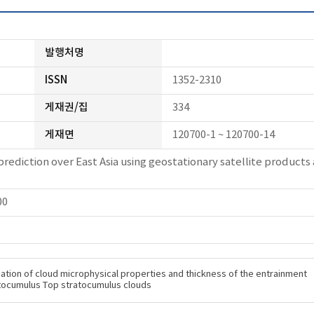
발행처명
ISSN
1352-2310
게재권/집
334
게재면
120700-1 ~ 120700-14
rediction over East Asia using geostationary satellite products
00
iation of cloud microphysical properties and thickness of the entrainment
tratocumulus Top stratocumulus clouds