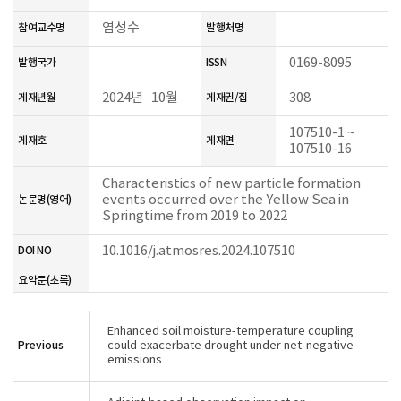
염성수
참여교수명
발행처명
0169-8095
발행국가
ISSN
2024년 10월
308
게재년월
게재권/집
107510-1 ~
게재호
게재면
107510-16
Characteristics of new particle formation
events occurred over the Yellow Sea in
논문명(영어)
Springtime from 2019 to 2022
10.1016/j.atmosres.2024.107510
DOI NO
요약문(초록)
Enhanced soil moisture-temperature coupling
Previous
could exacerbate drought under net-negative
emissions