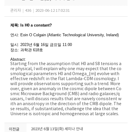
관리자
|
436
|
2023-06-12 17:02:31
제목
:
Is H0 a constant?
연사
:
Eoin O Colgain (Atlantic Technological University, Ireland)
일시
: 2023
년 6
월 16
일 금요일
11:00
장소
:
과학관 618호
Abstract:
Starting from the assumption that H0 and S8 tensions a
re physical, I will explain why one may expect that the co
smological parameters H0 and Omega_{m} evolve with
effective redshift in the flat Lambda-CDM cosmology. I
will provide observations supporting such a trend. More
over, given an anomaly in the cosmic dipole between Co
smic Microwave Background (CMB) and radio galaxies/q
uasars, I will discuss results that are naively consistent w
ith an anisotropy in the direction of the CMB dipole. The
se results, if substantiated, challenge the idea that the
Universe is isotropic and homogeneous at large scales.
이전글
2023년 6월 13일(화) 세미나 안내