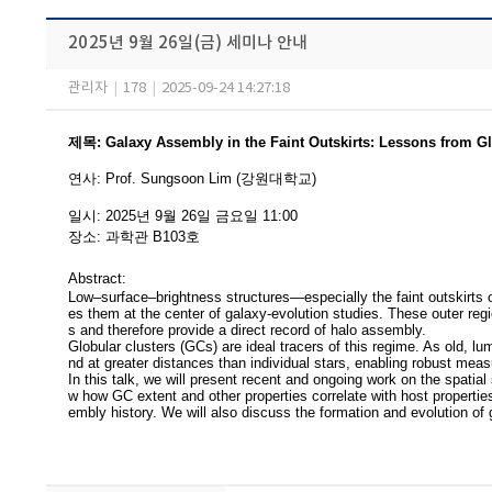
2025년 9월 26일(금) 세미나 안내
관리자
|
178
|
2025-09-24 14:27:18
제목
:
Galaxy Assembly in the Faint Outskirts: Lessons from Gl
연사
:
Prof. Sungsoon Lim (강원대학교)
일시
: 2025
년 9
월 26
일 금요일
11:00
장소
:
과학관 B103
호
Abstract:
Low–surface–brightness structures—especially the faint outskirts 
es them at the center of galaxy‐evolution studies. These outer regi
s and therefore provide a direct record of halo assembly.
Globular clusters (GCs) are ideal tracers of this regime. As old, lu
nd at greater distances than individual stars, enabling robust mea
In this talk, we will present recent and ongoing work on the spatia
w how GC extent and other properties correlate with host properti
embly history. We will also discuss the formation and evolution of