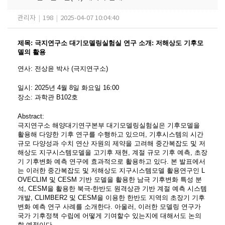
관리자
|
198
|
2025-04-07 10:04:40
제목
:
극지연구소 대기모델링실험실 연구 소개: 저해상도 기후모
델의 활용
연사
:
전상윤 박사 (극지연구소)
일시
: 2025
년 4
월 8
일 화요일
16:00
장소
:
과학관 B102호
Abstract:
극지연구소 해양대기연구본부 대기모델링실험실은 기후모델을
활용해 다양한 기후 연구를 수행하
고 있으며, 기후시스템의 시간
규모 다양성과 수치 연산 자원의 제약을 고려해 중간복잡도 및 저
해상
도 지구시스템모델을 고기후 재현, 계절 규모 기후 예측, 초장
기 기후변화 예측 연구에 효과적으로
활용하고 있다. 본 발표에서
는 이러한 중간복잡도 및 저해상도 지구시스템모델 활용연구인
L
OVECLIM 및 CESM 기반 모델을 활용한 남극 기후변화 특성 분
석, CESM을 활용한 북극-한반도
원격상관 기반 계절 예측 시스템
개발, CLIMBER2 및 CESM을 이용한 한반도 지역의 초장기 기후
변
화 예측 연구 사례를 소개한다. 아울러, 이러한 모델링 연구가
국가 기후정책 수립에 어떻게 기여할
수 있는지에 대해서도 논의
할 예정이다.