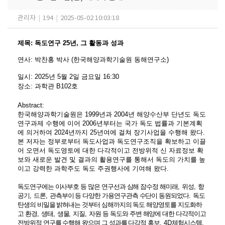
관리자
|
194
|
2025-05-02 10:03:18
제목
:
독도연구 25년, 그 활동과 성과
연사
:
박찬홍 박사 (
한국해양과학기술원 동해연구소
)
일시
: 2025
년 5
월 2
일 금요일
16:30
장소
:
과학관 B102호
Abstract:
한국해양과학기술원은
1999
년과
2004
년 해양수산부 단년도 독도
연구과제 수행에 이어
2006
년부터는 국가 독도 법률과 기본계획
에 의거하여
2024
년까지
25
년여에 걸쳐 장기사업을 수행해 왔다
.
본 저자는 정부로부터 독도사업과 독도연구조직을 확보하고 이끌
어 오면서 독도영토에 대한 다각적이고 전방위적 신 자료정보 확
보와 새로운 발견 및 결과의 활용연구를 통해서 독도의 가치를 높
이고 강력한 과학주도 독도 주권행사에 기여해 왔다
.
독도연구에는 이사부호 등 많은 연구선과 심해 잠수정 해미래
,
위성
,
항
공기
,
드론
,
관측부이 등 다양한 가용연구관측 수단이 동원되었다
.
독도
탄생의 비밀을 밝혀내는 것부터 심해까지의 독도 해양영토를 지도화하
고 환경
,
생태
,
생물
,
지질
,
자원 등 독도와 주변 해양에 대한 다각적이고
전방위적 연구를 수행해 왔으며 그 성과를 다각적 홍보
, 4D
체험시스템
,