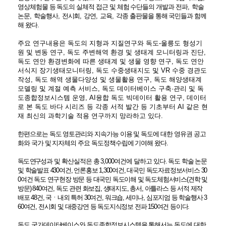
영상체험물 등 독도의 실체적 접근 및 체험 수단들의 개발과 전파
,
학술
논문
,
학술행사
,
전시회
,
강연
,
교육
,
각종 출판물을 통해 국민들과 함께
해 왔다
.
주요 연구내용은 독도의 지형과 지질연구와
독도
-
울릉도 형성기
원 및 변동 연구
,
독도 주변해역 환경 및 생태계 모니터링과 진단
,
독도 연안 환경변화에 따른 생태계 및 생물 영향 연구
,
독도 연안
서식지 장기생태모니터링
,
독도 수중생태지도 및
VR
수중 경관도
작성
,
독도 해역 생물다양성 및 생물활용 연구
,
독도 해양생태계
모델링 및 계절 예측 서비스
,
독도 데이터베이스 구축
·
관리 및 독
도종합정보시스템 운영
, AI
융합 독도 빅데이터 활용 연구
,
데이터
로 본 독도 바다 시리즈 등 각종 서적 발간 등 기초부터
AI
같은 현
재 최신의 과학기술 적용 연구까지 망라하고 있다
.
한편으로는 독도 영토관리와 지속가능 이용 및 독도에 대한 영유권 공고
화와 국가 및 지자체의 주요 독도정책수립에 기여해 왔다
.
독도 연구
성과 및 확산실적은 총
3,000
여건에 달하고 있다
.
독
도 학술 논문
및 학술발표
430
여건
,
언론홍보
1,300
여건
,
대국민 독도자료정보서비스
30
0
여건 독도 연구현장 방문 등 대국민 독도이해 및 독도체험서비스
(
견학 및
방문
) 840
여건
,
독도 관련 화보집
,
생태지도
,
총서
,
아틀라스 등 서적 제작
배포
48
건
,
국
ㆍ
내외 특허
30
여건
,
워크숍
,
세미나
,
심포지엄 등 학술행사
3
60
여건
,
전시회 및 대중강연 등 독도지식정보 전파
150
여건 등이다
.
독도 국가데이터베이스와 독도종합정보시스템을 통해서는 독도에 대한