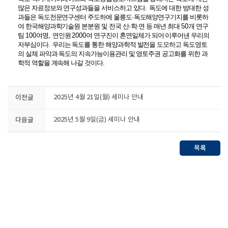
많은 자료정보와 연구성과들을 서비스하고 있다
.
독도에 대한 방대한 성
과들은 독도전문연구센터 주도하에 울릉도
·
독도해양연구기지를 비롯하
여 한국해양과학기술원 본분원 및 전국 산
·
학
·
연 등 매년 최대
50
개 연구
팀
100
여명
,
연인원
2000
여 연구진이 혼연일체가 되어 이루어낸 우리의
자부심이다
.
우리는 독도를 통한 해양과학적 발전을 도모하고 독도영토
의 실체 파악과 독도의 지속가능이용관리 및 영토주권 공고화를 위한 과
학적 역할을 계속해 나갈 것이다
.
이전글
2025년 4월 21일(월) 세미나 안내
다음글
2025년 5월 9일(금) 세미나 안내
목록