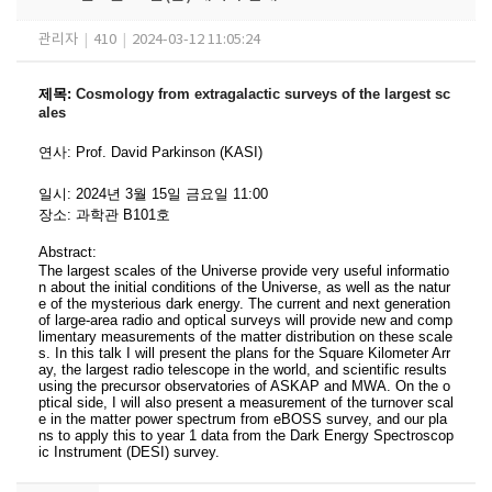
관리자
|
410
|
2024-03-12 11:05:24
제목
:
Cosmology from extragalactic surveys of the largest sc
ales
연사
:
Prof. David Parkinson (KASI)
일시
: 2024
년 3
월 15
일 금요일
11:00
장소
:
과학관 B101호
Abstract:
The largest scales of the Universe provide very useful informatio
n about the initial conditions of the Universe, as well as the natur
e of the mysterious dark energy. The current and next generation
of large-area radio and optical surveys will provide new and comp
limentary measurements of the matter distribution on these scale
s. In this talk I will present the plans for the Square Kilometer Arr
ay, the largest radio telescope in the world, and scientific results
using the precursor observatories of ASKAP and MWA. On the o
ptical side, I will also present a measurement of the turnover scal
e in the matter power spectrum from eBOSS survey, and our pla
ns to apply this to year 1 data from the Dark Energy Spectroscop
ic Instrument (DESI) survey.