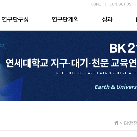
HOME
CONTACT US
연구단구성
연구단계획
성과
연세대학교 지구·대기·천문 교육
INSTITUTE OF EARTH ATMOSPHERE AS
Earth & Univers
> BK광장