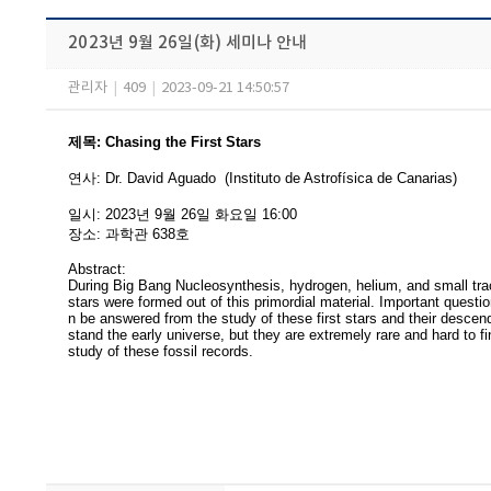
2023년 9월 26일(화) 세미나 안내
관리자
|
409
|
2023-09-21 14:50:57
제목
:
Chasing the First Stars
연사
:
Dr.
David
Aguado
(Instituto de Astrofísica de Canarias
)
일시
: 2023
년 9
월 26
일 화요일
16:00
장소
:
과학관 638호
Abstract:
During Big Bang Nucleosynthesis, hydrogen, helium, and small trace
stars were formed out of this primordial material. Important questio
n be answered from the study of these first stars and their descen
stand the early universe, but they are extremely rare and hard to f
study of these fossil records.