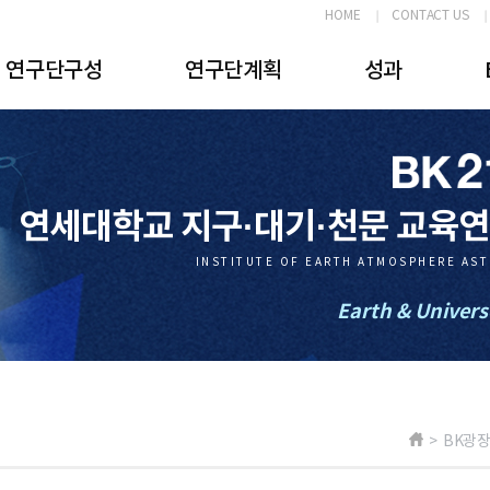
HOME
CONTACT US
연구단구성
연구단계획
성과
연세대학교 지구·대기·천문 교육
INSTITUTE OF EARTH ATMOSPHERE AS
Earth & Univers
> BK광장